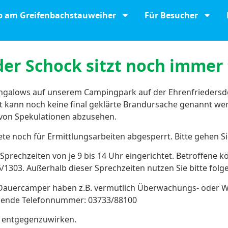
b am Greifenbachstauweiher
Für Besucher
der Schock sitzt noch immer t
ngalows auf unserem Campingpark auf der Ehrenfriedersdor
 kann noch keine final geklärte Brandursache genannt werd
 von Spekulationen abzusehen.
te noch für Ermittlungsarbeiten abgesperrt. Bitte gehen S
rechzeiten von je 9 bis 14 Uhr eingerichtet. Betroffene kö
1303. Außerhalb dieser Sprechzeiten nutzen Sie bitte fo
Dauercamper haben z.B. vermutlich Überwachungs- oder Wildk
olgende Telefonnummer: 03733/88100
en entgegenzuwirken.